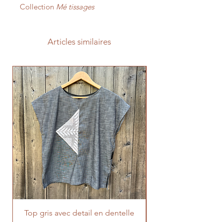
Collection
Mé tissages
Articles similaires
Top gris avec detail en dentelle
Top bleu avec deta